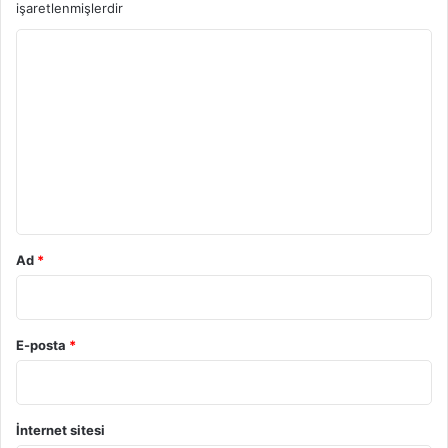
işaretlenmişlerdir
Y
o
r
u
m
*
Ad
*
E-posta
*
İnternet sitesi