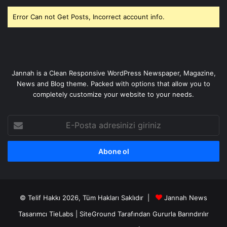
Error Can not Get Posts, Incorrect account info.
Jannah is a Clean Responsive WordPress Newspaper, Magazine,
News and Blog theme. Packed with options that allow you to
completely customize your website to your needs.
E-
Posta
adresinizi
giriniz
© Telif Hakkı 2026, Tüm Hakları Saklıdır |
Jannah News
Tasarımcı TieLabs
|
SiteGround
Tarafından Gururla Barındırılır