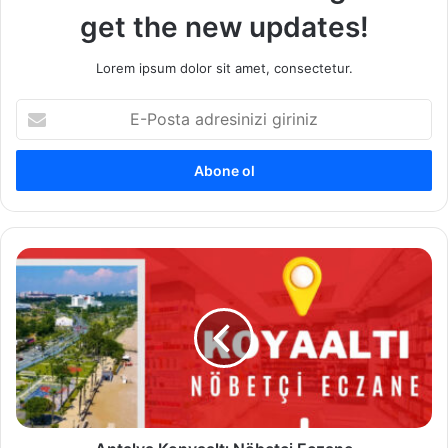
get the new updates!
Lorem ipsum dolor sit amet, consectetur.
E
-
P
o
s
t
a
a
A
d
n
r
t
e
a
s
l
i
y
n
a
i
K
z
o
i
n