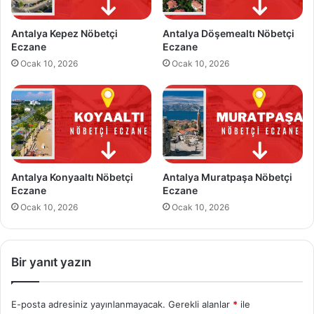
e
t
Antalya Kepez Nöbetçi
Antalya Döşemealtı Nöbetçi
ç
Eczane
Eczane
i
Ocak 10, 2026
Ocak 10, 2026
E
c
z
a
n
e
Antalya Konyaaltı Nöbetçi
Antalya Muratpaşa Nöbetçi
Eczane
Eczane
Ocak 10, 2026
Ocak 10, 2026
Bir yanıt yazın
E-posta adresiniz yayınlanmayacak.
Gerekli alanlar
*
ile