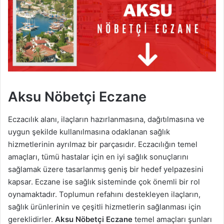
s
t
a
g
ö
n
d
e
Aksu Nöbetçi Eczane
r
m
Eczacılık alanı, ilaçların hazırlanmasına, dağıtılmasına ve
e
uygun şekilde kullanılmasına odaklanan sağlık
k
hizmetlerinin ayrılmaz bir parçasıdır. Eczacılığın temel
amaçları, tümü hastalar için en iyi sağlık sonuçlarını
sağlamak üzere tasarlanmış geniş bir hedef yelpazesini
kapsar. Eczane ise sağlık sisteminde çok önemli bir rol
oynamaktadır. Toplumun refahını destekleyen ilaçların,
sağlık ürünlerinin ve çeşitli hizmetlerin sağlanması için
gereklidirler.
Aksu Nöbetçi Eczane
temel amaçları şunları