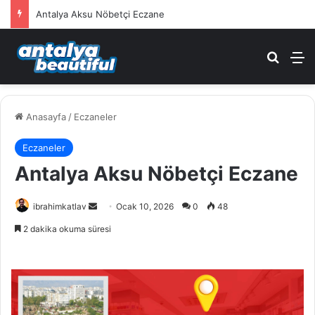
Antalya Aksu Nöbetçi Eczane
Arama 
M
Anasayfa
/
Eczaneler
Eczaneler
Antalya Aksu Nöbetçi Eczane
ibrahimkatlav
B
Ocak 10, 2026
0
48
i
2 dakika okuma süresi
r
e
-
p
o