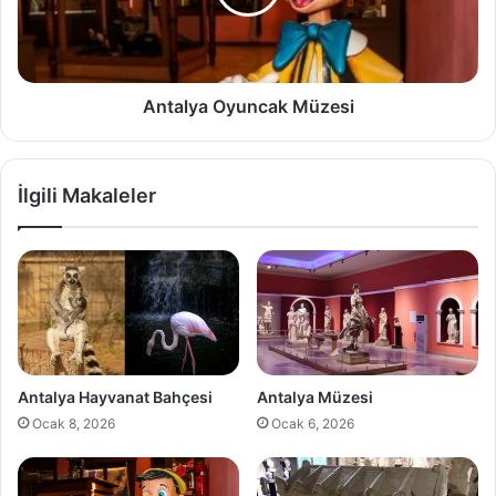
z
y
a
O
y
u
Antalya Oyuncak Müzesi
n
c
a
İlgili Makaleler
k
M
ü
z
e
s
i
Antalya Hayvanat Bahçesi
Antalya Müzesi
Ocak 8, 2026
Ocak 6, 2026