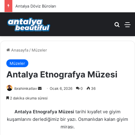
Antalya Kepez Nöbetçi Eczane
Arama 
M
Anasayfa
/
Müzeler
Müzeler
Antalya Etnografya Müzesi
ibrahimkatlav
B
Ocak 6, 2026
0
36
i
2 dakika okuma süresi
r
e
Antalya Etnografya Müzesi
tarihi kıyafet ve giyim
-
kuşamlarını derlediğimiz bir yazı. Osmanlıdan kalan giyim
p
mirası.
o