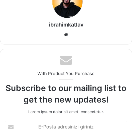
ibrahimkatlav
We
b
sit
esi
With Product You Purchase
Subscribe to our mailing list to
get the new updates!
Lorem ipsum dolor sit amet, consectetur.
E
-