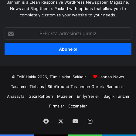
Jannah is a Clean Responsive WordPress Newspaper, Magazine,
News and Blog theme. Packed with options that allow you to
completely customize your website to your needs.
E-
Posta
adresinizi
giriniz
© Telif Hakkı 2026, Tüm Hakları Saklıdır |
Jannah News
Tasarımcı TieLabs
|
SiteGround
Tarafından Gururla Barındırılır
Anasayfa
Gezi Rehberi
Müzeler
En İyi Yerler
Sağlık Turizmi
Firmalar
Eczaneler
Facebook
X
YouTube
Instagram