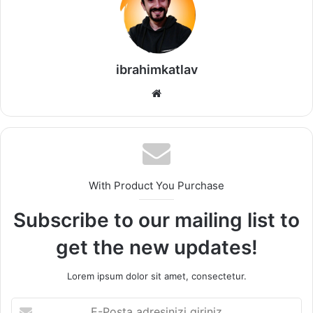
ibrahimkatlav
We
b
sit
esi
With Product You Purchase
Subscribe to our mailing list to
get the new updates!
Lorem ipsum dolor sit amet, consectetur.
E