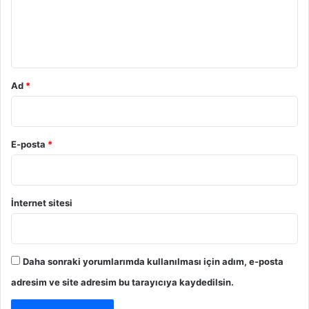
m
m
a
r
*
a
s
ı
Ad
*
E-posta
*
İnternet sitesi
Daha sonraki yorumlarımda kullanılması için adım, e-posta
adresim ve site adresim bu tarayıcıya kaydedilsin.