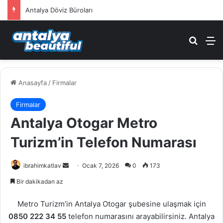
Antalya Kepez Nöbetçi Eczane
Arama 
M
Anasayfa
/
Firmalar
Firmalar
Antalya Otogar Metro
Turizm’in Telefon Numarası
ibrahimkatlav
B
Ocak 7, 2026
0
173
i
Bir dakikadan az
r
e
Metro Turizm’in Antalya Otogar şubesine ulaşmak için
-
0850 222 34 55
telefon numarasını arayabilirsiniz. Antalya