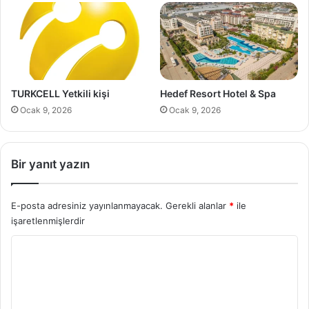
a
T
r
ı
a
p
s
F
ı
a
k
TURKCELL Yetkili kişi
Hedef Resort Hotel & Spa
ü
Ocak 9, 2026
Ocak 9, 2026
l
t
e
s
Bir yanıt yazın
i
T
e
E-posta adresiniz yayınlanmayacak.
Gerekli alanlar
*
ile
l
işaretlenmişlerdir
e
f
Y
o
o
n
r
N
u
u