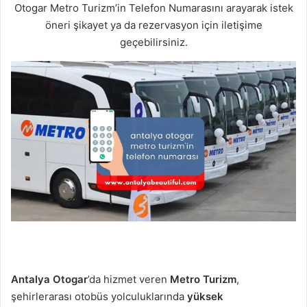
p
Otogar Metro Turizm’in Telefon Numarasını arayarak istek
o
öneri şikayet ya da rezervasyon için iletişime
s
geçebilirsiniz.
t
a
g
ö
n
d
e
r
m
e
k
Antalya Otogar
’da hizmet veren
Metro Turizm
,
şehirlerarası otobüs yolculuklarında
yüksek