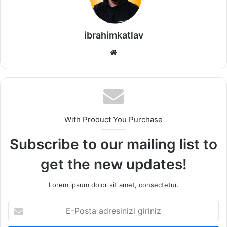
ibrahimkatlav
We
b
sit
esi
With Product You Purchase
Subscribe to our mailing list to
get the new updates!
Lorem ipsum dolor sit amet, consectetur.
E
-