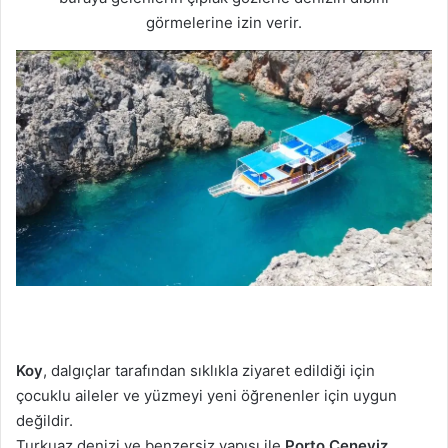
s
görmelerine izin verir.
t
a
g
ö
n
d
e
r
m
e
k
Koy
, dalgıçlar tarafından sıklıkla ziyaret edildiği için
çocuklu aileler ve yüzmeyi yeni öğrenenler için uygun
değildir.
Turkuaz denizi ve benzersiz yapısı ile
Porto Ceneviz