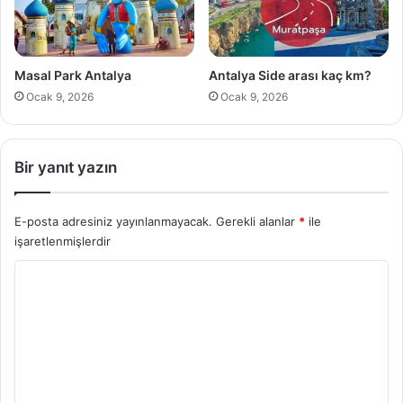
i
Masal Park Antalya
Antalya Side arası kaç km?
Ocak 9, 2026
Ocak 9, 2026
Bir yanıt yazın
E-posta adresiniz yayınlanmayacak.
Gerekli alanlar
*
ile
işaretlenmişlerdir
Y
o
r
u
m