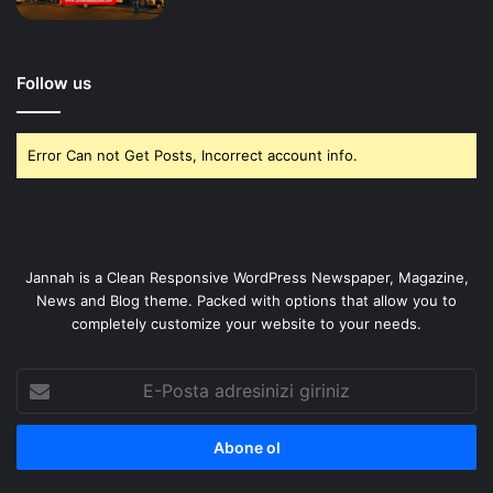
Follow us
Error Can not Get Posts, Incorrect account info.
Jannah is a Clean Responsive WordPress Newspaper, Magazine,
News and Blog theme. Packed with options that allow you to
completely customize your website to your needs.
E-
Posta
adresinizi
giriniz