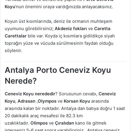
Koyu
‘nun önemini oraya vardığınızda anlayacaksınız.
Koyun üst kısımlarında, deniz ile ormanın muhteşem
uyumunu görebilirsiniz;
Akdeniz fokları
ve
Caretta
Carettalar
bile var. Koyda iç kısımlara gidildikçe siyah
toprağın yüze ve vücuda sürülmesinin faydalı olduğu
söylenir.
Antalya Porto Ceneviz Koyu
Nerede?
Ceneviz Koyu nerededir
? Sorusunun cevabı,
Ceneviz
Koyu
,
Adrasan
,
Olympos
ve
Korsan Koyu
arasında
arasında kalan bir noktadır. Antalya dan batıya doğru 1 saat
20 dakikalık araç mesafesi ile 82.3 km
uzaklıktadır.
Olimpos
ve
Çıralıdan
kano ile gitmek
isterseniz 5-6 saat sonra varabilirsiniz. Antalya ceneviz