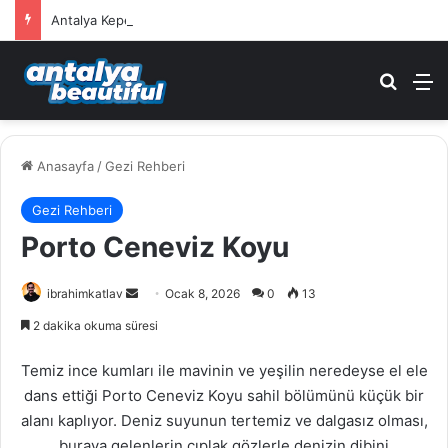
Antalya Kepez Nöbetçi Eczane
Arama 
M
Anasayfa
/
Gezi Rehberi
Gezi Rehberi
Porto Ceneviz Koyu
ibrahimkatlav
B
Ocak 8, 2026
0
13
i
2 dakika okuma süresi
r
e
Temiz ince kumları ile mavinin ve yeşilin neredeyse el ele
-
dans ettiği Porto Ceneviz Koyu sahil bölümünü küçük bir
p
alanı kaplıyor. Deniz suyunun tertemiz ve dalgasız olması,
o
buraya gelenlerin çıplak gözlerle denizin dibini