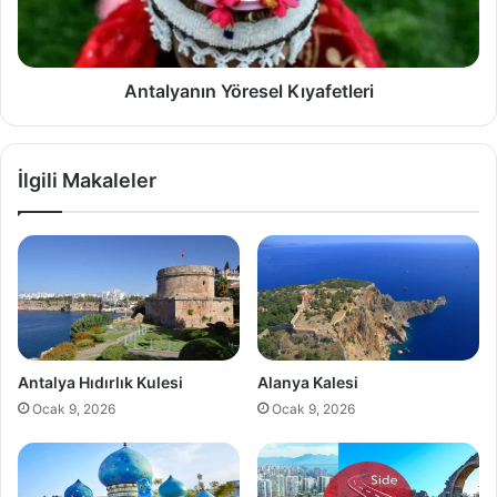
a
n
ı
n
Antalyanın Yöresel Kıyafetleri
Y
ö
r
İlgili Makaleler
e
s
e
l
K
ı
y
a
f
Antalya Hıdırlık Kulesi
Alanya Kalesi
e
Ocak 9, 2026
Ocak 9, 2026
t
l
e
r